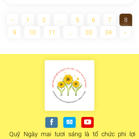
‹
1
2
...
5
6
7
8
9
10
11
...
33
34
›
Quỹ Ngày mai tươi sáng là tổ chức phi lợi