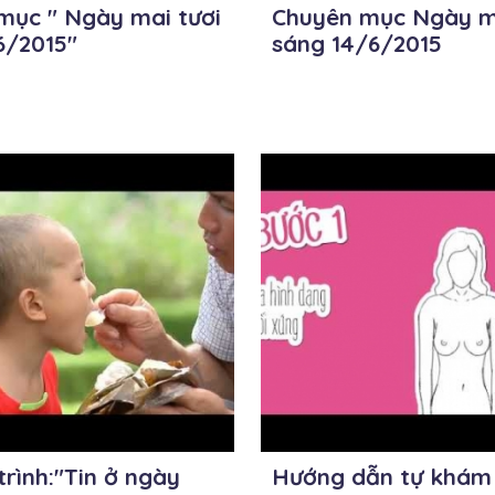
mục " Ngày mai tươi
Chuyên mục Ngày ma
6/2015"
sáng 14/6/2015
rình:"Tin ở ngày
Hướng dẫn tự khám