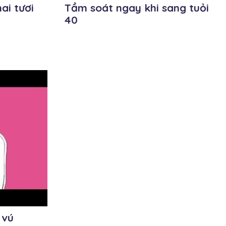
i tươi
Tầm soát ngay khi sang tuỏi
40
 vú