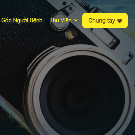
Góc Người Bệnh
Thư Viện
Chung tay