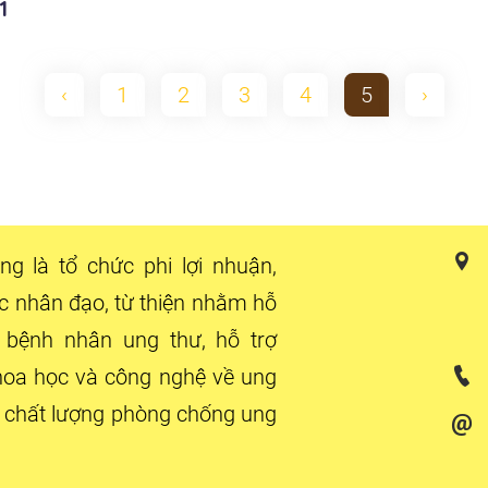
1
‹
1
2
3
4
5
›
g là tổ chức phi lợi nhuận,
ực nhân đạo, từ thiện nhằm hỗ
ị bệnh nhân ung thư, hỗ trợ
hoa học và công nghệ về ung
 chất lượng phòng chống ung