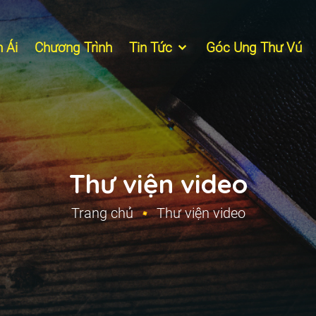
 Ái
Chương Trình
Tin Tức
Góc Ung Thư Vú
Thư viện video
Trang chủ
Thư viện video