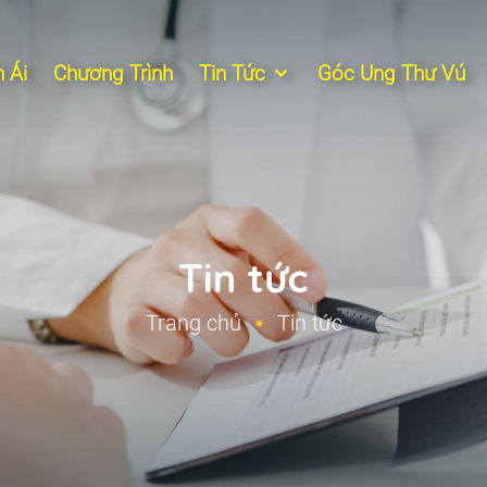
 Ái
Chương Trình
Tin Tức
Góc Ung Thư Vú
Tin tức
Trang chủ
Tin tức