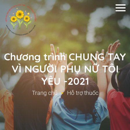
Chương trình CHUNG TAY
VÌ NGƯỜI PHỤ NỮ TÔI
YÊU -2021
Trang chủ
Hỗ trợ thuốc