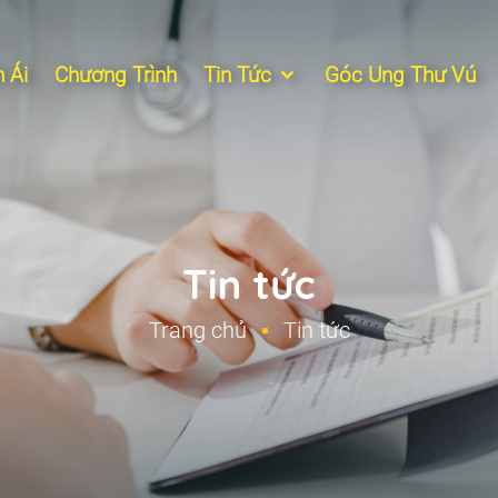
 Ái
Chương Trình
Tin Tức
Góc Ung Thư Vú
Tin tức
Trang chủ
Tin tức