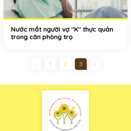
Nước mắt người vợ "K" thực quản
trong căn phòng trọ
‹
1
2
3
›