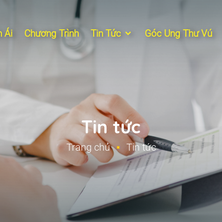
 Ái
Chương Trình
Tin Tức
Góc Ung Thư Vú
Tin tức
Trang chủ
Tin tức