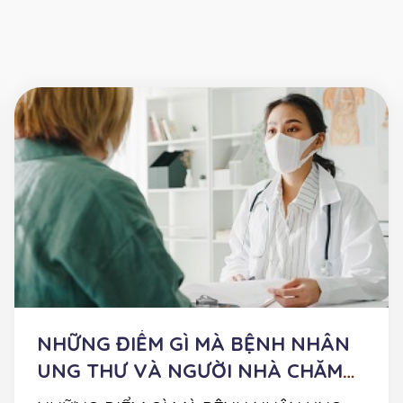
NHỮNG ĐIỂM GÌ MÀ BỆNH NHÂN
UNG THƯ VÀ NGƯỜI NHÀ CHĂM
SÓC CẦN BIẾT VỀ COVID-...