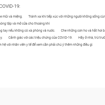
 COVID-19:
e mũi và miệng.
Tránh xa khi tiếp xúc với những người không sống cù
hòng tập và mở cửa cho thoáng khí
ng tay nếu không có xà phòng và nước.
Che những cơn ho và hắt hơi bằ
y.
Cảnh giác với các triệu chứng của COVID-19.
Hãy ở nhà, trừ trư
 hệ với nhân viên y tế để xem cần phải chú ý thêm những điều gì.