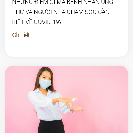
NHỮNG ĐIỂM GÌ MÀ BỆNH NHÂN UNG
THƯ VÀ NGƯỜI NHÀ CHĂM SÓC CẦN
BIẾT VỀ COVID-19?
Chi tiết