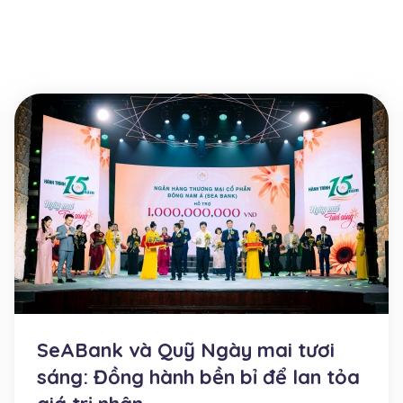
SeABank và Quỹ Ngày mai tươi
sáng: Đồng hành bền bỉ để lan tỏa