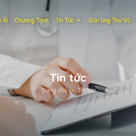
 Ái
Chương Trình
Tin Tức
Góc Ung Thư Vú
Tin tức
Trang chủ
Tin tức