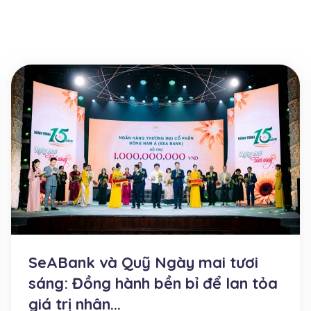
SeABank và Quỹ Ngày mai tươi
sáng: Đồng hành bền bỉ để lan tỏa
giá trị nhân...