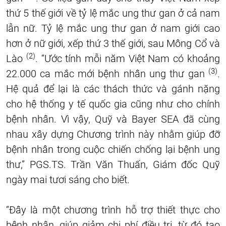
thứ 5 thế giới về tỷ lệ mắc ung thư gan ở cả nam
lẫn nữ. Tỷ lệ mắc ung thư gan ở nam giới cao
hơn ở nữ giới, xếp thứ 3 thế giới, sau Mông Cổ và
(2)
Lào
. “Ước tính mỗi năm Việt Nam có khoảng
(3)
22.000 ca mắc mới bệnh nhân ung thư gan
.
Hệ quả để lại là các thách thức và gánh nặng
cho hệ thống y tế quốc gia cũng như cho chính
bệnh nhân. Vì vậy, Quỹ và Bayer SEA đã cùng
nhau xây dựng Chương trình này nhằm giúp đỡ
bệnh nhân trong cuộc chiến chống lại bệnh ung
thư,” PGS.TS. Trần Văn Thuấn, Giám đốc Quỹ
ngày mai tươi sáng cho biết.
“Đây là một chương trình hỗ trợ thiết thực cho
bệnh nhân, giúp giảm chi phí điều trị, từ đó tạo