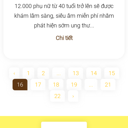
12.000 phụ nữ từ 40 tuổi trở lên sẽ được
khám lâm sàng, siêu âm miễn phí nhằm
phát hiện sớm ung thư...
Chi tiết
‹
1
2
...
13
14
15
16
17
18
19
...
21
22
›