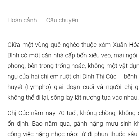
Hoàn cảnh
Câu chuyện
Giữa một vùng quê nghèo thuộc xóm Xuân Hóa, 
Bình có một căn nhà cấp bốn xiêu vẹo, mái ngói c
phong, bên trong trống hoác, không một vật dụng
ngụ của hai chị em ruột chị Đinh Thị Cúc – bện
huyết (Lympho) giai đoạn cuối và người chị gá
không thể đi lại, sống lay lắt nương tựa vào nhau.
Chị Cúc năm nay 70 tuổi, không chồng, không 
ổn định. Bao năm qua, gánh nặng mưu sinh khi
công việc nặng nhọc nào: từ đi phun thuốc sâu t