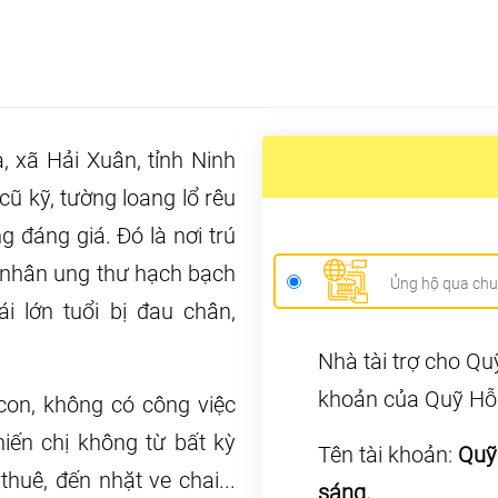
xã Hải Xuân, tỉnh Ninh
ũ kỹ, tường loang lổ rêu
 đáng giá. Đó là nơi trú
h nhân ung thư hạch bạch
Ủng hộ qua ch
i lớn tuổi bị đau chân,
Nhà tài trợ cho Q
khoản của Quỹ Hỗ 
con, không có công việc
ến chị không từ bất kỳ
Tên tài khoản:
Quỹ
huê, đến nhặt ve chai...
sáng.