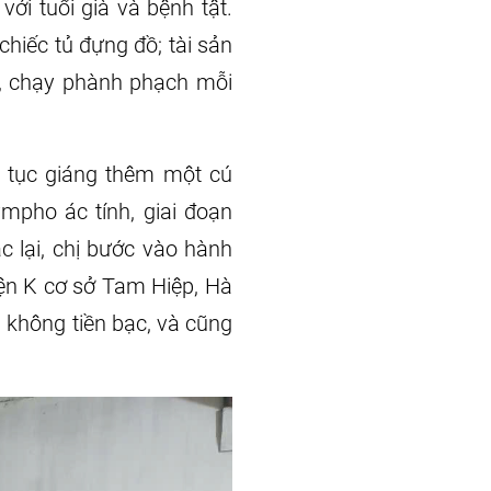
với tuổi già và bệnh tật.
chiếc tủ đựng đồ; tài sản
ẹp, chạy phành phạch mỗi
p tục giáng thêm một cú
pho ác tính, giai đoạn
c lại, chị bước vào hành
viện K cơ sở Tam Hiệp, Hà
 không tiền bạc, và cũng