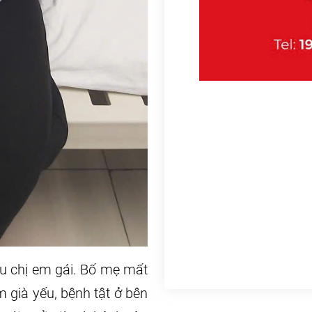
áu chị em gái. Bố mẹ mất
m già yếu, bệnh tật ở bên