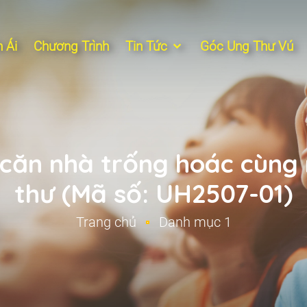
 Ái
Chương Trình
Tin Tức
Góc Ung Thư Vú
 căn nhà trống hoác cùng 
thư (Mã số: UH2507-01)
Trang chủ
Danh mục 1