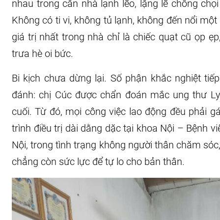
nhau trong căn nhà lạnh lẽo, lặng lẽ chống chọi 
Không có ti vi, không tủ lạnh, không đến nổi một 
giá trị nhất trong nhà chỉ là chiếc quạt cũ ọp 
trưa hè oi bức.
Bi kịch chưa dừng lại. Số phận khắc nghiệt tiế
đánh: chị Cúc được chẩn đoán mắc ung thư Lym
cuối. Từ đó, mọi công việc lao động đều phải gá
trình điều trị dài dằng dặc tại khoa Nội – Bệnh 
Nội, trong tình trạng không người thân chăm sóc,
chẳng còn sức lực để tự lo cho bản thân.