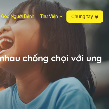
Góc Người Bệnh
Thư Viện
Chung tay
nhau chống chọi với ung