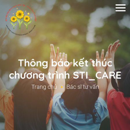
Thông báo kết thúc
chương trình STI_CARE
Trang chủ
Bác sĩ tư vấn