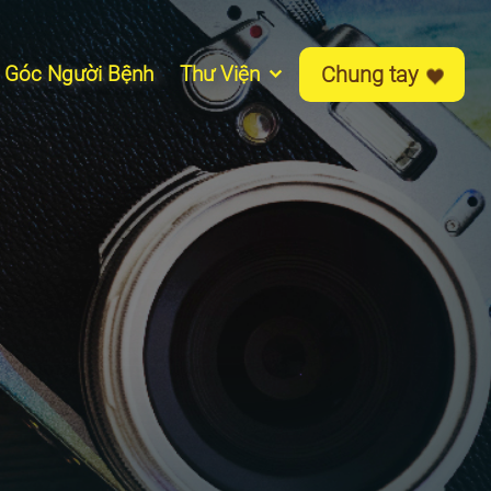
Góc Người Bệnh
Thư Viện
Chung tay